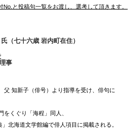
付No.と投稿句一覧をお渡し、選考して頂きます。
氏（七十六歳 岩内町在住）
役
理事
、父 知新子（俳号）より指導を受け、俳句に
の門をくぐり「海程」同人、
典」北海道文学館編で俳人項目に掲載される。