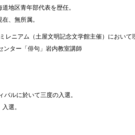
海道地区青年部代表を歴任。
現在、無所属。
ミレニアム（土屋文明記念文学館主催）に
おいて
センター「俳句」岩内教室講師
ティバルに於いて三度の入選。
」入選。