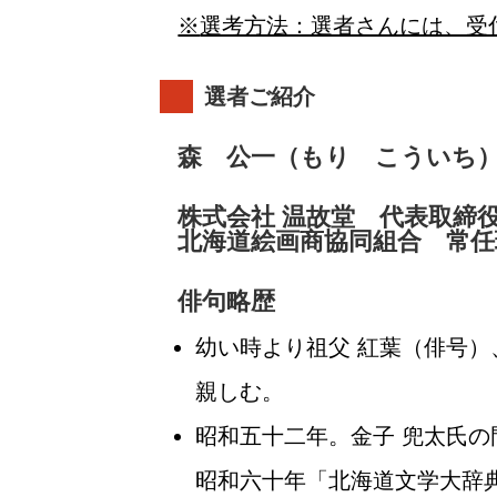
選考方法：選者さんには、受
選者ご紹介
森 公一（もり こういち）
株式会社 温故堂 代表取締
北海道絵画商協同組合 常任
俳句略歴
幼い時より祖父 紅葉（俳号）
親しむ。
昭和五十二年。金子 兜太氏
昭和六十年「北海道文学大辞