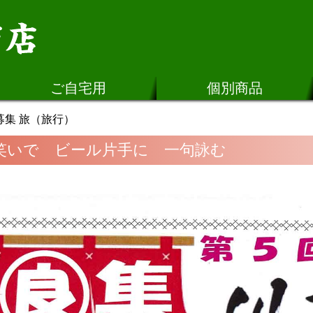
ご自宅用
個別商品
募集 旅（旅行）
お笑いで ビール片手に 一句詠む