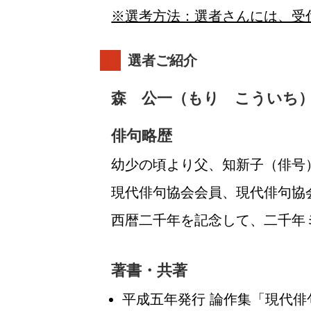
選考方法：選者さんには、受
選者ご紹介
森 公一（もり こういち）
俳句略歴
幼少の頃より父、知新子（俳号
現代俳句協会会員、現代俳句協
西暦二千年を記念して、二千年
著書・共著
平成五年発行 論作集「現代