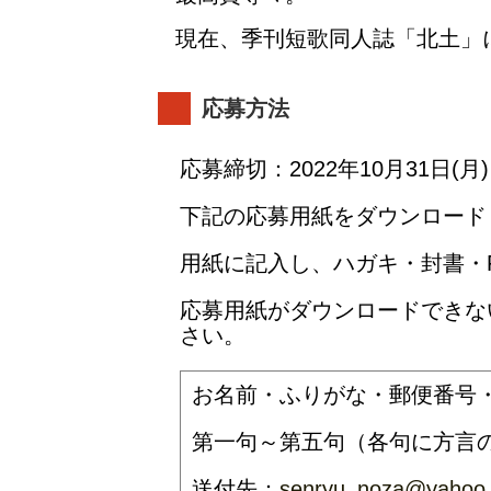
現在、季刊短歌同人誌「北土」
応募方法
応募締切：2022年10月31日(月)
下記の応募用紙をダウンロード
用紙に記入し、ハガキ・封書・
応募用紙がダウンロードできな
さい。
お名前・ふりがな・郵便番号・
第一句～第五句（各句に方言
送付先：
senryu_noza@yahoo.