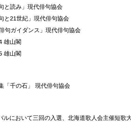
俳句と読み」現代俳句協会
句と21世紀」現代俳句協会
紀俳句ガイダンス」現代俳句協会
4 雄山閣
5 雄山閣
集「千の石」 現代俳句協会
バルにおいて三回の入選、北海道歌人会主催短歌