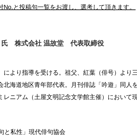
付No.と投稿句一覧をお渡し、選考して頂きます。
氏 株式会社 温故堂 代表取締役
）により指導を受ける。祖父、紅葉（俳号）より
会北海道地区青年部代表。月刊俳誌「吟遊」同人
ミレニアム（土屋文明記念文学館主催）において
俳句と私性」現代俳句協会