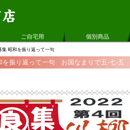
ご自宅用
個別商品
募集 昭和を振り返って一句
和を振り返って一句 お国なまりで五-七-五